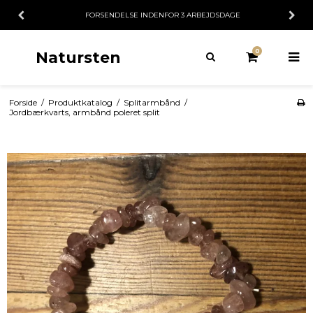
FORSENDELSE INDENFOR 3 ARBEJDSDAGE
0
Natursten
Forside
/
Produktkatalog
/
Splitarmbånd
/
Jordbærkvarts, armbånd poleret split