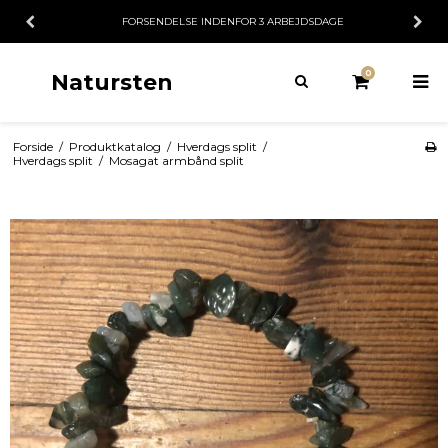
FORSENDELSE INDENFOR 3 ARBEJDSDAGE
0
Natursten
Forside
/
Produktkatalog
/
Hverdags split
/
Hverdags split
/
Mosagat armbånd split