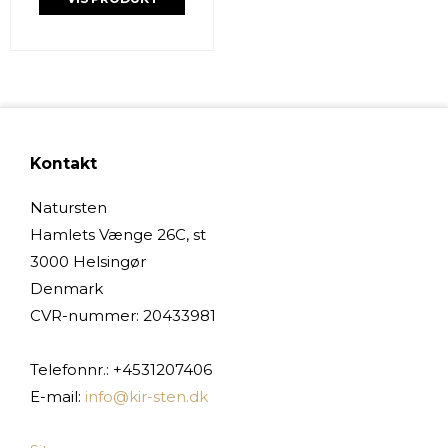
Kontakt
Natursten
Hamlets Vænge 26C, st
3000 Helsingør
Denmark
CVR-nummer
:
20433981
Telefonnr.
:
+4531207406
E-mail
:
info@kir-sten.dk