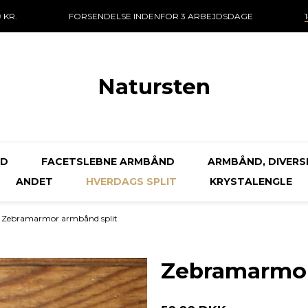
 KR.
FORSENDELSE INDENFOR 3 ARBEJDSDAGE
Natursten
ND
FACETSLEBNE ARMBÅND
ARMBÅND, DIVERS
ANDET
HVERDAGS SPLIT
KRYSTALENGLE
Zebramarmor armbånd split
Zebramarmor