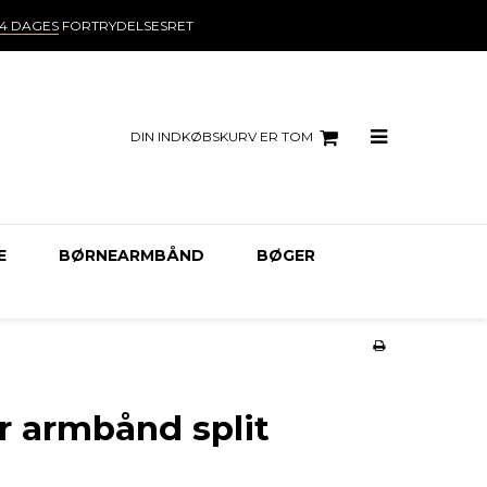
14 DAGES
FORTRYDELSESRET
DIN INDKØBSKURV ER TOM
E
BØRNEARMBÅND
BØGER
 armbånd split