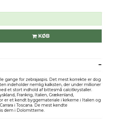
KØB
 gange for zebrajaspis. Det mest korrekte er dog
en indeholder nemlig kalksten, der under millioner
ed et stort indhold af bittesmå calcitkrystaller.
skland, Frankrig, Italien, Grækenland,
 er et kendt byggemateriale i kirkerne i Italien og
 Carrara i Toscana. De mest kendte
s dem i Dolomitterne.