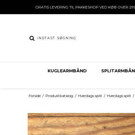
GRATIS LEVERING TIL PAKKESHOP VED KØB OVER 299
KUGLEARMBÅND
SPLITARMBÅ
Forside
/
Produktkatalog
/
Hverdags split
/
Hverdags split
/