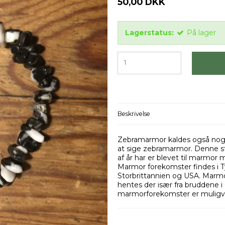
50,00 DKK
Lagerstatus:
På lager
Beskrivelse
Zebramarmor kaldes også nogle
at sige zebramarmor. Denne st
af år har er blevet til marmor m
Marmor forekomster findes i Ty
Storbrittannien og USA. Marmor
hentes der især fra bruddene i
marmorforekomster er muligvi