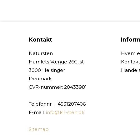
Kontakt
Inform
Natursten
Hvem er
Hamlets Vænge 26C, st
Kontakt
3000 Helsingør
Handels
Denmark
CVR-nummer
:
20433981
Telefonnr.
:
+4531207406
E-mail
:
info@kir-sten.dk
Sitemap