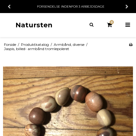
FORSENDELSE INDENFOR 3 ARBEJDSDAGE
0
Natursten
Forside
/
Produktkatalog
/
Armbånd, diverse
/
Jaspis, billed- armbånd tromlepoleret