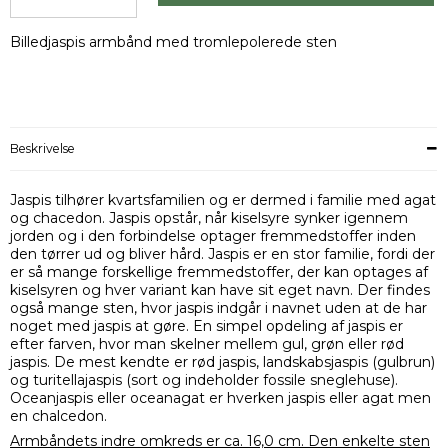
Billedjaspis armbånd med tromlepolerede sten
Beskrivelse
Jaspis tilhører kvartsfamilien og er dermed i familie med agat
og chacedon. Jaspis opstår, når kiselsyre synker igennem
jorden og i den forbindelse optager fremmedstoffer inden
den tørrer ud og bliver hård. Jaspis er en stor familie, fordi der
er så mange forskellige fremmedstoffer, der kan optages af
kiselsyren og hver variant kan have sit eget navn. Der findes
også mange sten, hvor jaspis indgår i navnet uden at de har
noget med jaspis at gøre. En simpel opdeling af jaspis er
efter farven, hvor man skelner mellem gul, grøn eller rød
jaspis. De mest kendte er rød jaspis, landskabsjaspis (gulbrun)
og turitellajaspis (sort og indeholder fossile sneglehuse).
Oceanjaspis eller oceanagat er hverken jaspis eller agat men
en chalcedon.
Armbåndets indre omkreds er ca. 16,0 cm. Den enkelte sten